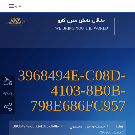
منو
خلاقان دانش مدرن کارو
WE BRING YOU THE WORLD
3968494E-C08D-
4103-8B0B-
798E686FC957
kdm
>
جست و جوی محصول
>
3968494e-c08d-4103-8b0b-
798e686fc957