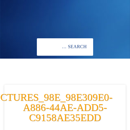
CTURES_98E_98E309E0-
A886-44AE-ADD5-
C9158AE35EDD