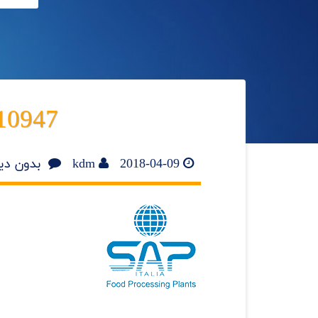
10947
2018-04-09
kdm
بدون دی