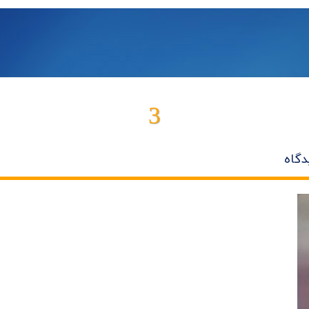
3
دگاه