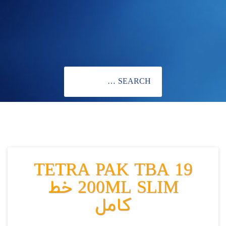
TETRA PAK TBA 19
200ML SLIM خط
کامل